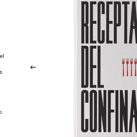
el
s
o