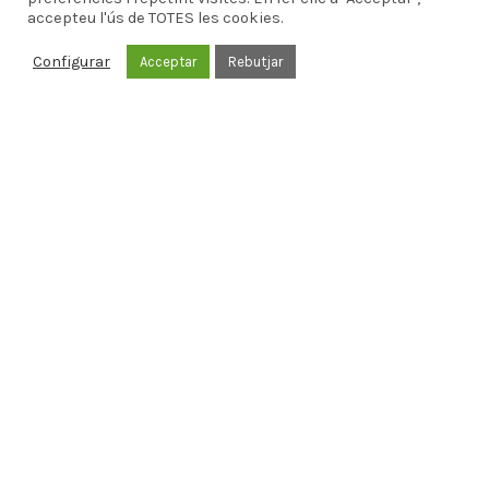
accepteu l'ús de TOTES les cookies.
Configurar
Acceptar
Rebutjar
La gastronomie est une raison
universelle commune à tous les
peuples. Le lien vie-gastronomie vient
de loin. C’est le commencement de
tout.
Le lien entre notre pays et la
gastronomie est très ancien. La
Catalogne a toujours été attentive à
son évolution. La Catalogne aime sa
gastronomie. La gastronomie, dans
notre pays, a toujours été fascinante.