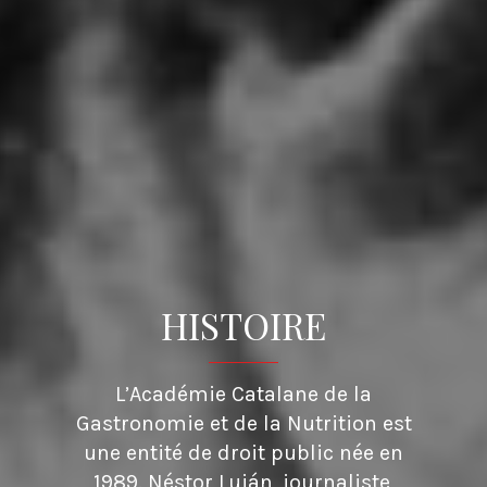
HISTOIRE
L’Académie Catalane de la
Gastronomie et de la Nutrition est
une entité de droit public née en
1989. Néstor Luján, journaliste,