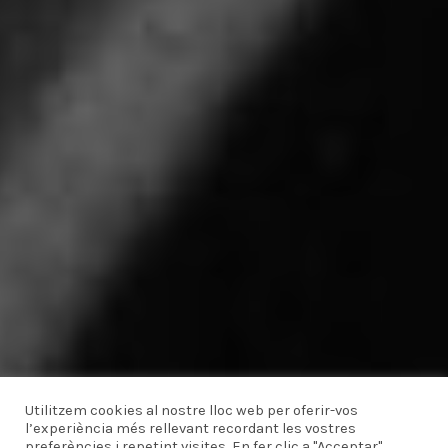
Utilitzem cookies al nostre lloc web per oferir-vos
l’experiència més rellevant recordant les vostres
preferències i repetint visites. En fer clic a "Acceptar",