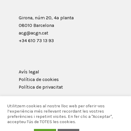
Girona, núm 20, 4ª planta
08010 Barcelona
acg@acgn.cat
+34 610 73 13 93
Avís legal
Política de cookies
Política de privacitat
Utilitzem cookies al nostre lloc web per oferir-vos
l’experiència més rellevant recordant les vostres
preferències i repetint visites. En fer clic a "Acceptar",
© 2026 Acadèmia Catalana de Gastronomia i
accepteu l'ús de TOTES les cookies.
Nutrició.