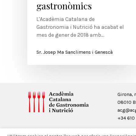
gastronòmics
L'Acadèmia Catalana de
Gastronomia i Nutrició ha acabat el
mes de gener de 2018 amb…
Sr. Josep Mª Sanclimens i Genescà
Girona, 
08010 B
acg@acg
+34 610 