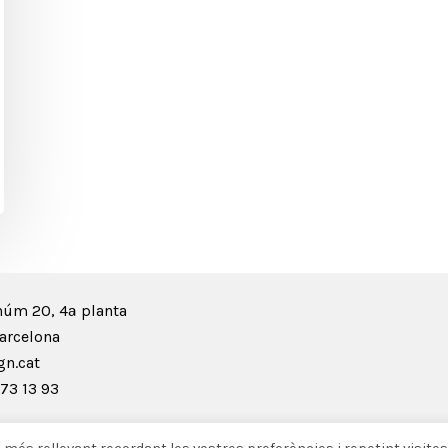
núm 20, 4ª planta
arcelona
n.cat
73 13 93