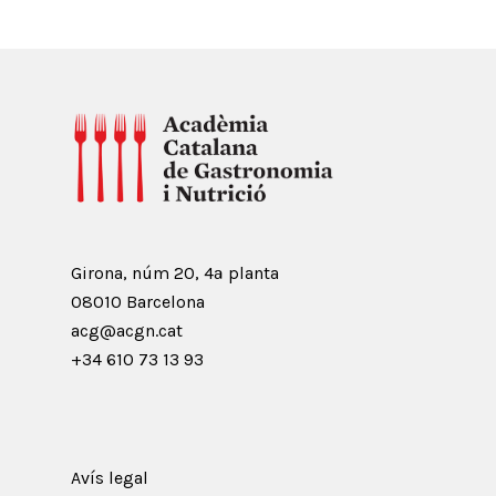
Girona, núm 20, 4ª planta
08010 Barcelona
acg@acgn.cat
+34 610 73 13 93
Avís legal