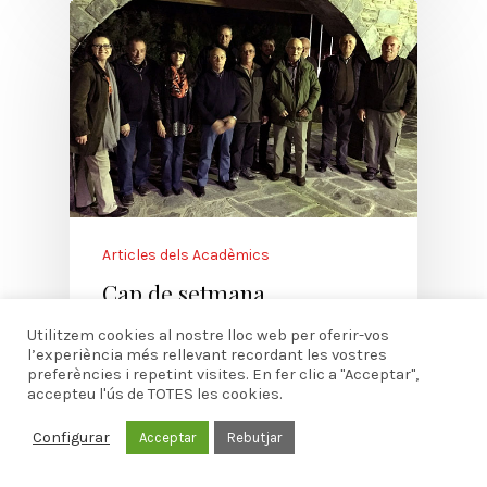
Articles dels Acadèmics
Cap de setmana
gastronòmic a la Cerdanya:
Utilitzem cookies al nostre lloc web per oferir-vos
caça a Bolvir i naps a Ger
l’experiència més rellevant recordant les vostres
preferències i repetint visites. En fer clic a "Acceptar",
El passat dissabte 19 de
accepteu l'ús de TOTES les cookies.
novembre es va celebrar a
Configurar
Acceptar
Rebutjar
Bolvir, a la Baixa Cerdanya,…