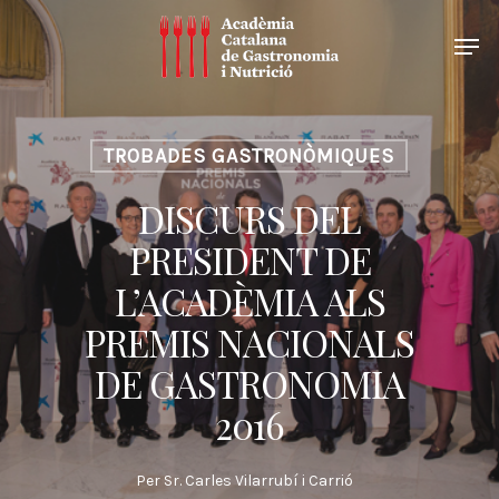
TROBADES GASTRONÒMIQUES
DISCURS DEL
PRESIDENT DE
L’ACADÈMIA ALS
PREMIS NACIONALS
DE GASTRONOMIA
2016
Per
Sr. Carles Vilarrubí i Carrió