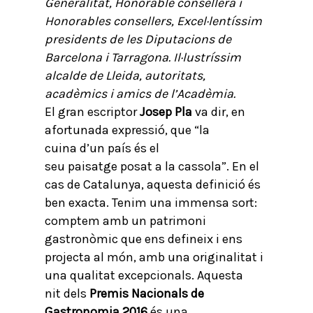
Generalitat, Honorable consellera i
Honorables consellers, Excel·lentíssim
presidents de les Diputacions de
Barcelona i Tarragona. Il·lustríssim
alcalde de Lleida, autoritats,
acadèmics i amics de l’Acadèmia.
El gran escriptor
Josep Pla
va dir, en
afortunada expressió, que “la
cuina d’un país és el
seu paisatge posat a la cassola”. En el
cas de Catalunya, aquesta definició és
ben exacta. Tenim una immensa sort:
comptem amb un patrimoni
gastronòmic que ens defineix i ens
projecta al món, amb una originalitat i
una qualitat excepcionals. Aquesta
nit dels
Premis Nacionals de
Gastronomia 2016
és una