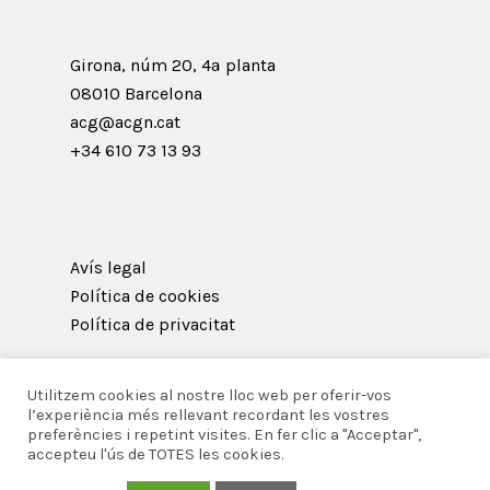
Girona, núm 20, 4ª planta
08010 Barcelona
acg@acgn.cat
+34 610 73 13 93
Avís legal
Política de cookies
Política de privacitat
Utilitzem cookies al nostre lloc web per oferir-vos
l’experiència més rellevant recordant les vostres
preferències i repetint visites. En fer clic a "Acceptar",
© 2026 Acadèmia Catalana de Gastronomia i
accepteu l'ús de TOTES les cookies.
Nutrició.