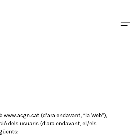
web www.acgn.cat (d’ara endavant, “la Web”),
ió dels usuaris (d’ara endavant, el/els
egüents: