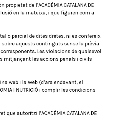
 són propietat de l’ACADÈMIA CATALANA DE
usió en la mateixa, i que figuren com a
l o parcial de dites dretes, ni es confereix
a sobre aquests continguts sense la prèvia
 corresponents. Les violacions de qualsevol
es mitjançant les accions penals i civils
ina web i la Web (d’ara endavant, el
MIA I NUTRICIÓ i complir les condicions
cret que autoritzi l’ACADÈMIA CATALANA DE