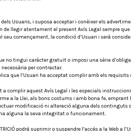
 dels Usuaris, i suposa acceptar i conèixer els advertim
de llegir atentament el present Avís Legal sempre que a
 del seu començament, la condició d’Usuari i serà consid
 que no tingui caràcter gratuït o imposi una sèrie d’oblig
ó necessària per contractar.
plica que l’Usuari ha acceptat complir amb els requisits d
a complir aquest Avís Legal i les especials instruccion
e a la Llei, als bons costums i amb bona fe, emprant l
 efectuar modificació ni alteració alguna dels continguts 
orma alguna la seva integritat o funcionament.
CIÓ podrà suprimir o suspendre l’accés a la Web a l’Us