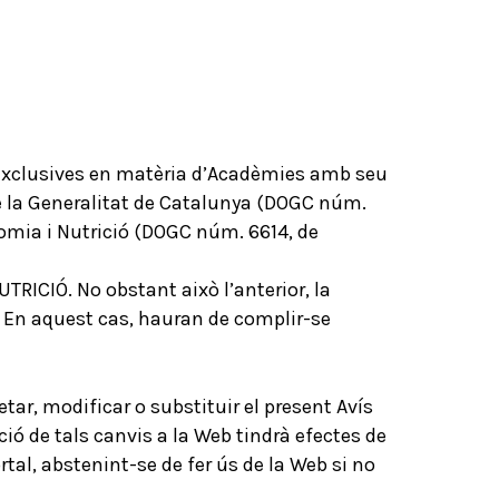
s exclusives en matèria d’Acadèmies amb seu
 de la Generalitat de Catalunya (DOGC núm.
onomia i Nutrició (DOGC núm. 6614, de
RICIÓ. No obstant això l’anterior, la
ó. En aquest cas, hauran de complir-se
r, modificar o substituir el present Avís
ió de tals canvis a la Web tindrà efectes de
tal, abstenint-se de fer ús de la Web si no