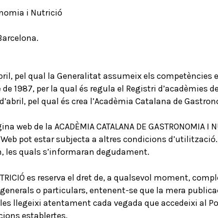
omia i Nutrició
Barcelona.
abril, pel qual la Generalitat assumeix els competèncie
e de 1987, per la qual és regula el Registri d’acadèmies
29 d’abril, pel qual és crea l’Acadèmia Catalana de Gastr
pàgina web de la ACADÈMIA CATALANA DE GASTRONOMIA I NUT
a Web pot estar subjecta a altres condicions d’utilitzaci
n, les quals s’informaran degudament.
IÓ es reserva el dret de, a qualsevol moment, completa
generals o particulars, entenent-se que la mera publicac
 les llegeixi atentament cada vegada que accedeixi al Por
cions establertes.