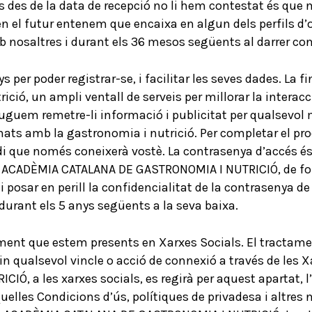
s des de la data de recepció no li hem contestat és que n
 en el futur entenem que encaixa en algun dels perfils d’
 nosaltres i durant els 36 mesos següents al darrer con
ys per poder registrar-se, i facilitar les seves dades. La f
ició, un ampli ventall de serveis per millorar la interac
puguem remetre-li informació i publicitat per qualsevol mi
ionats amb la gastronomia i nutrició. Per completar el pro
 que només coneixerà vostè. La contrasenya d’accés és p
ACADÈMIA CATALANA DE GASTRONOMIA I NUTRICIÓ, de form
 posar en perill la confidencialitat de la contrasenya de
durant els 5 anys següents a la seva baixa.
ment que estem presents en Xarxes Socials. El tractament
in qualsevol vincle o acció de connexió a través de les X
, a les xarxes socials, es regirà per aquest apartat, 
lles Condicions d’ús, polítiques de privadesa i altres n