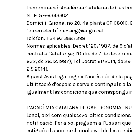
Denominació: Acadèmia Catalana de Gastron
N.I.F. G-66343302
Domicili: Girona, nº 20, 4ª planta CP 08010, 
Correu electrònic: acg@acgn.cat
Telèfon: +34 93 3687398
Normes aplicables: Decret 120/1987, de 9 d’
central a Catalunya; l’Ordre de 7 de desembr
932, de 28.12.1987); i el Decret 61/2014, de 
2.5.2014).
Aquest Avís Legal regeix l’accés i ús de la 
utilització d’espais o serveis continguts a l
igualment les condicions que correspongui
L’ACADÈMIA CATALANA DE GASTRONOMIA I NUTRIC
Legal, així com qualssevol altres condicions 
notificació. Per això, preguem a l’Usuari que
estigués d’acord amb qualsevol de les condi