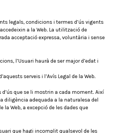
ents legals, condicions i termes d’ús vigents
ccedeixin a la Web. La utilització de
erada acceptació expressa, voluntària i sense
acions, l’Usuari haurà de ser major d’edat i
’aquests serveis i l’Avís Legal de la Web.
s d’ús que se li mostrin a cada moment. Així
a diligència adequada a la naturalesa del
de la Web, a excepció de les dades que
uari que hagi incomplit qualsevol de les