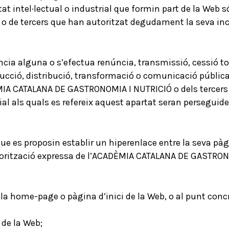
etat intel·lectual o industrial que formin part de la Web
 de tercers que han autoritzat degudament la seva incl
cia alguna o s’efectua renúncia, transmissió, cessió tota
oducció, distribució, transformació o comunicació públic
DÈMIA CATALANA DE GASTRONOMIA I NUTRICIÓ o dels tercers
rial als quals es refereix aquest apartat seran perseguid
que es proposin establir un hiperenlace entre la seva pàg
orització expressa de l’ACADÈMIA CATALANA DE GASTRONO
 la home-page o pàgina d’inici de la Web, o al punt con
 de la Web;