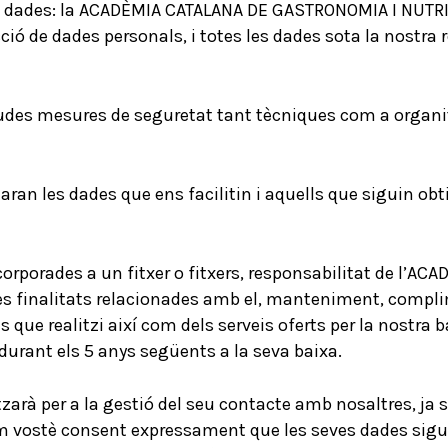
 dades: la ACADÈMIA CATALANA DE GASTRONOMIA I NUTRICI
ció de dades personals, i totes les dades sota la nostra 
des mesures de seguretat tant tècniques com a organitz
actaran les dades que ens facilitin i aquells que siguin o
ncorporades a un fitxer o fitxers, responsabilitat de l
les finalitats relacionades amb el, manteniment, compl
ns que realitzi així com dels serveis oferts per la nostr
durant els 5 anys següents a la seva baixa.
itzarà per a la gestió del seu contacte amb nosaltres, ja 
m vostè consent expressament que les seves dades siguin