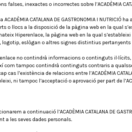
ons falses, inexactes o incorrectes sobre l’ACADÈMIA C
e la ACADÈMIA CATALANA DE GASTRONOMIA I NUTRICIÓ ha au
s o llocs a la disposició de la pàgina web en la qual s’es
mateix Hiperenlace, la pàgina web en la qual s’establei
, logotip, eslògan o altres signes distintius pertanye
renlace no contindrà informacions o continguts il·lícits,
ixí com tampoc contindrà continguts contraris a qualssev
 cap cas l’existència de relacions entre l’ACADÈMIA CAT
ableixi, ni tampoc l’acceptació o aprovació per part de
orcionarem a continuació l’ACADÈMIA CATALANA DE GAST
nt a les seves dades personals.