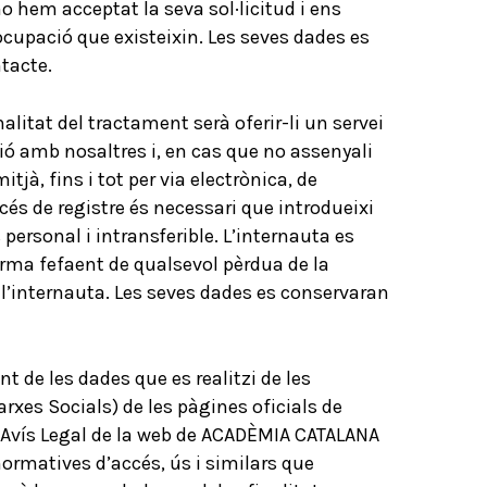
o hem acceptat la seva sol·licitud i ens
ocupació que existeixin. Les seves dades es
tacte.
inalitat del tractament serà oferir-li un servei
ció amb nosaltres i, en cas que no assenyali
tjà, fins i tot per via electrònica, de
cés de registre és necessari que introdueixi
ersonal i intransferible. L’internauta es
a fefaent de qualsevol pèrdua de la
 l’internauta. Les seves dades es conservaran
 de les dades que es realitzi de les
arxes Socials) de les pàgines oficials de
l’Avís Legal de la web de ACADÈMIA CATALANA
ormatives d’accés, ús i similars que