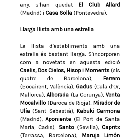
any, s’han quedat
El Club Allard
(Madrid) i
Casa Solla
(Pontevedra).
Llarga llista amb una estrella
La llista d’establiments amb una
estrella és bastant llarga. S’incorporen
com a novetats en aquesta edició
Caelis, Dos Cielos, Hisop i Moments
(els
quatre de Barcelona),
Ferrero
(Bocairent, València),
Gadus
(Cala d’Or,
Mallorca),
Alborada
(La Corunya),
Venta
Mocalvillo
(Daroca de Rioja),
Mirador de
Ulía
(Sant Sebastià),
Kabuki Carmona
(Madrid),
Aponiente
(El Port de Santa
María, Cadis),
Santo
(Sevilla),
Capritx
(Terrassa, Barcelona),
Maruja Limón