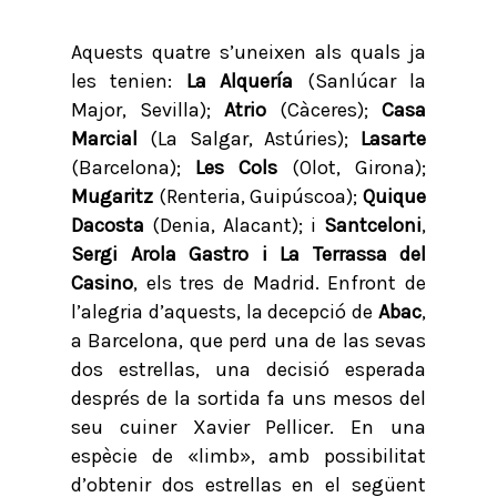
Aquests quatre s’uneixen als quals ja
les tenien:
La Alquería
(Sanlúcar la
Major, Sevilla);
Atrio
(Càceres);
Casa
Marcial
(La Salgar, Astúries);
Lasarte
(Barcelona);
Les Cols
(Olot, Girona);
Mugaritz
(Renteria, Guipúscoa);
Quique
Dacosta
(Denia, Alacant); i
Santceloni
,
Sergi Arola Gastro i La Terrassa del
Casino
, els tres de Madrid. Enfront de
l’alegria d’aquests, la decepció de
Abac
,
a Barcelona, que perd una de las sevas
dos estrellas, una decisió esperada
després de la sortida fa uns mesos del
seu cuiner Xavier Pellicer. En una
espècie de «limb», amb possibilitat
d’obtenir dos estrellas en el següent