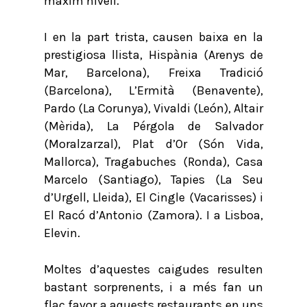
màxim nivell.
I en la part trista, causen baixa en la
prestigiosa llista, Hispània (Arenys de
Mar, Barcelona), Freixa Tradició
(Barcelona), L’Ermità (Benavente),
Pardo (La Corunya), Vivaldi (León), Altair
(Mèrida), La Pérgola de Salvador
(Moralzarzal), Plat d’Or (Són Vida,
Mallorca), Tragabuches (Ronda), Casa
Marcelo (Santiago), Tapies (La Seu
d’Urgell, Lleida), El Cingle (Vacarisses) i
El Racó d’Antonio (Zamora). I a Lisboa,
Elevin.
Moltes d’aquestes caigudes resulten
bastant sorprenents, i a més fan un
flac favor a aquests restaurants en uns