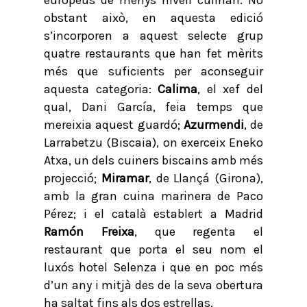
europeus de menys nivell culinari. No
obstant això, en aquesta edició
s’incorporen a aquest selecte grup
quatre restaurants que han fet mèrits
més que suficients per aconseguir
aquesta categoria:
Calima
, el xef del
qual, Dani García, feia temps que
mereixia aquest guardó;
Azurmendi
, de
Larrabetzu (Biscaia), on exerceix Eneko
Atxa, un dels cuiners biscains amb més
projecció;
Miramar
, de Llançá (Girona),
amb la gran cuina marinera de Paco
Pérez; i el català establert a Madrid
Ramón Freixa
, que regenta el
restaurant que porta el seu nom el
luxós hotel Selenza i que en poc més
d’un any i mitjà des de la seva obertura
ha saltat fins als dos estrellas.