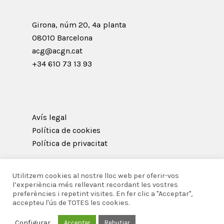
Girona, núm 20, 4ª planta
08010 Barcelona
acg@acgn.cat
+34 610 73 13 93
Avís legal
Política de cookies
Política de privacitat
Utilitzem cookies al nostre lloc web per oferir-vos
l’experiència més rellevant recordant les vostres
preferències i repetint visites. En fer clic a "Acceptar",
© 2026 Acadèmia Catalana de Gastronomia i
accepteu l'ús de TOTES les cookies.
Nutrició.
Configurar
Acceptar
Rebutjar