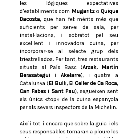
les lògiques expectatives
d’establiments com
Mugaritz
o
Quique
Dacosta
, que han fet mèrits més que
suficients per servei de sala, per
instal·lacions, i sobretot pel seu
excel·lent i innovadora cuina, per
incorporar-se al selecte grup dels
triestrellados. Per tant, tres restaurants
situats al País Basc (
Arzak, Martín
Berasategui i Akelarre
), i quatre a
Catalunya (
El Bulli, El Celler de Ca Roca,
Can Fabes i Sant Pau
), segueixen sent
els únics «top» de la cuina espanyola
per als severs inspectors de la Michelin.
Així i tot, i encara que sobre la guia i els
seus responsables tornaran a ploure les