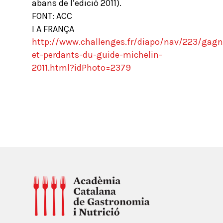
abans de l’edició 2011).
FONT: ACC
I A FRANÇA
http://www.challenges.fr/diapo/nav/223/gagn
et-perdants-du-guide-michelin-
2011.html?idPhoto=2379