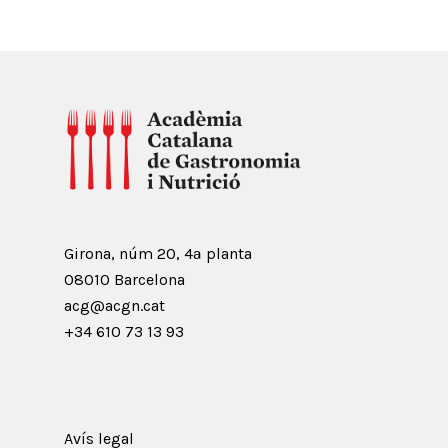
Girona, núm 20, 4ª planta
08010 Barcelona
acg@acgn.cat
+34 610 73 13 93
Avís legal