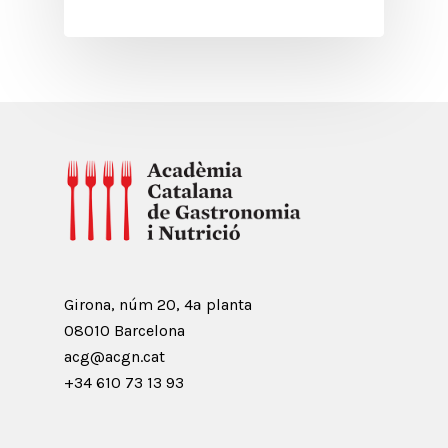
Girona, núm 20, 4ª planta
08010 Barcelona
acg@acgn.cat
+34 610 73 13 93