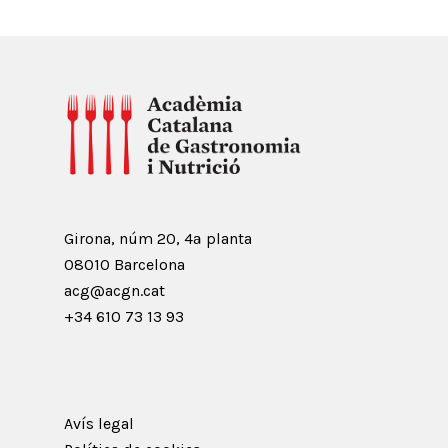
Girona, núm 20, 4ª planta
08010 Barcelona
acg@acgn.cat
+34 610 73 13 93
Avís legal