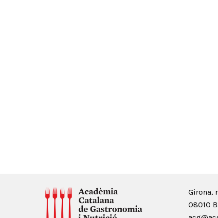
Girona, 
08010 B
acg@acg