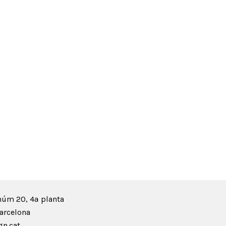
núm 20, 4ª planta
arcelona
n.cat