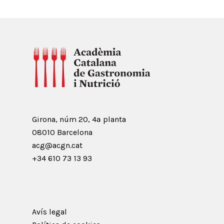
Girona, núm 20, 4ª planta
08010 Barcelona
acg@acgn.cat
+34 610 73 13 93
Avís legal