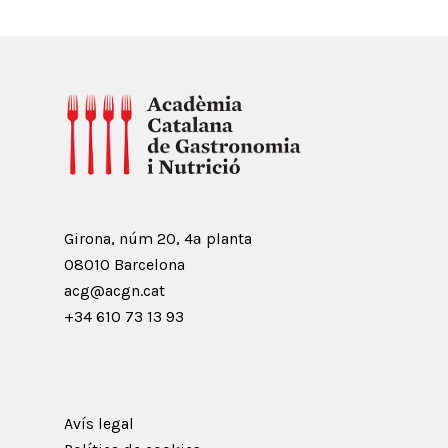
Girona, núm 20, 4ª planta
08010 Barcelona
acg@acgn.cat
+34 610 73 13 93
Avís legal