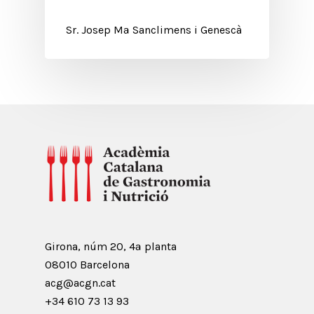
Sr. Josep Mª Sanclimens i Genescà
Girona, núm 20, 4ª planta
08010 Barcelona
acg@acgn.cat
+34 610 73 13 93