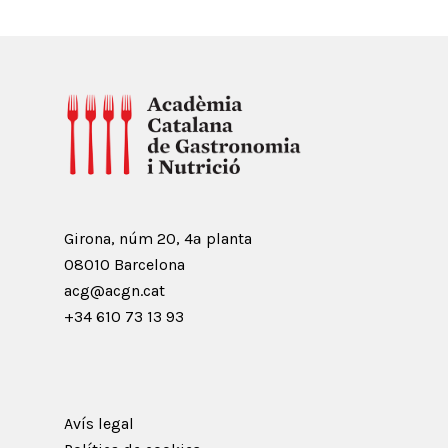
Girona, núm 20, 4ª planta
08010 Barcelona
acg@acgn.cat
+34 610 73 13 93
Avís legal