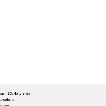
núm 20, 4ª planta
arcelona
n.cat