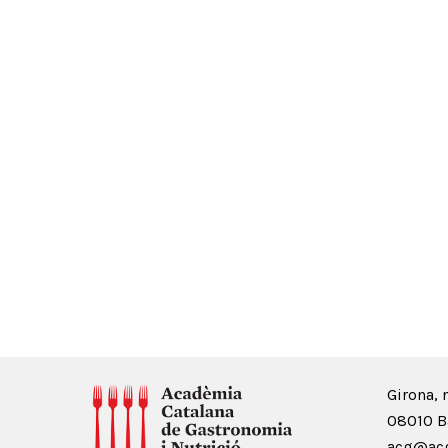
Girona, 
08010 B
acg@acg