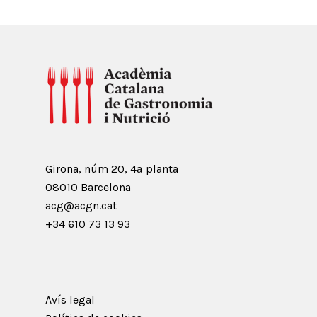
Girona, núm 20, 4ª planta
08010 Barcelona
acg@acgn.cat
+34 610 73 13 93
Avís legal