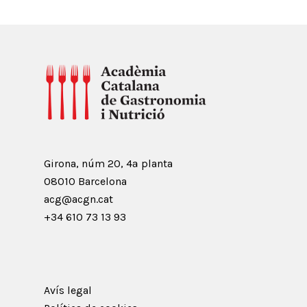
Girona, núm 20, 4ª planta
08010 Barcelona
acg@acgn.cat
+34 610 73 13 93
Avís legal