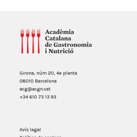
Girona, núm 20, 4ª planta
08010 Barcelona
acg@acgn.cat
+34 610 73 13 93
Avís legal