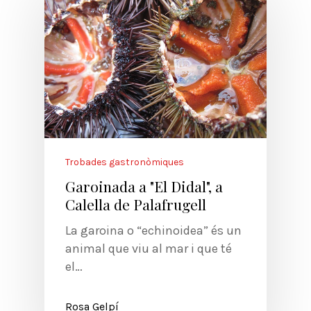
Trobades gastronòmiques
Garoinada a "El Didal", a
Calella de Palafrugell
La garoina o “echinoidea” és un
animal que viu al mar i que té
el…
Rosa Gelpí