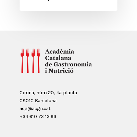
Girona, núm 20, 4ª planta
08010 Barcelona
acg@acgn.cat
+34 610 73 13 93