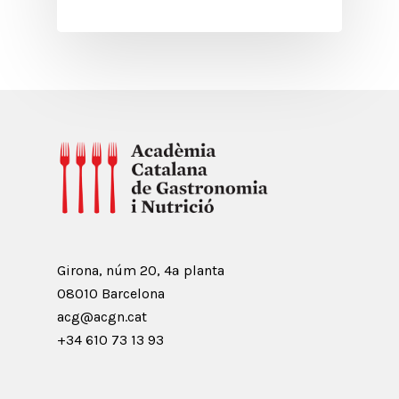
Girona, núm 20, 4ª planta
08010 Barcelona
acg@acgn.cat
+34 610 73 13 93