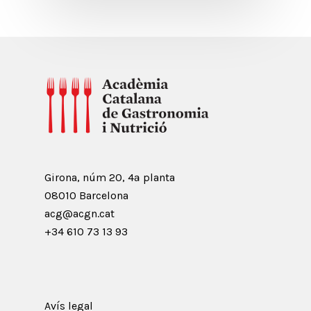
Girona, núm 20, 4ª planta
08010 Barcelona
acg@acgn.cat
+34 610 73 13 93
Avís legal