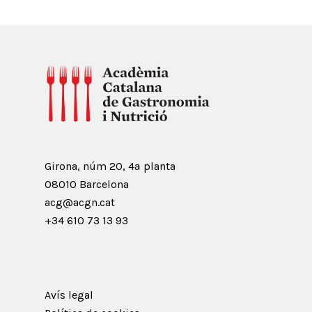
Girona, núm 20, 4ª planta
08010 Barcelona
acg@acgn.cat
+34 610 73 13 93
Avís legal