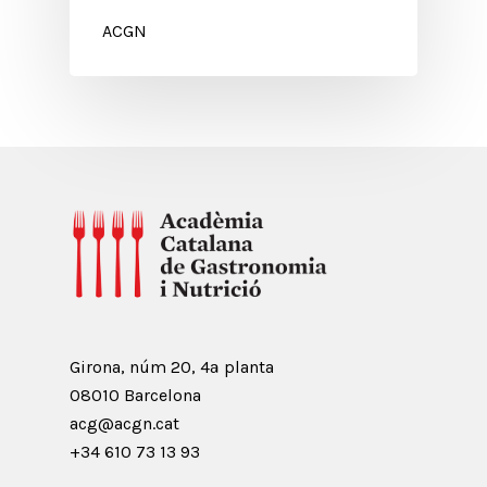
ACGN
Girona, núm 20, 4ª planta
08010 Barcelona
acg@acgn.cat
+34 610 73 13 93