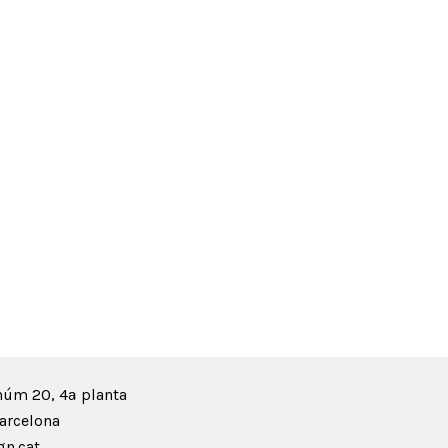
núm 20, 4ª planta
arcelona
n.cat