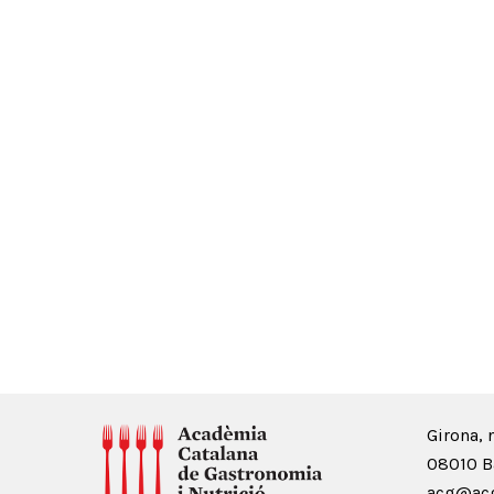
Girona, 
08010 B
acg@acg