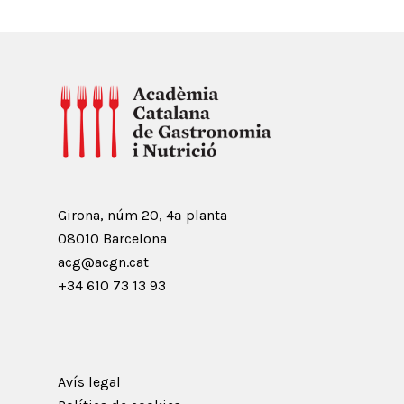
Girona, núm 20, 4ª planta
08010 Barcelona
acg@acgn.cat
+34 610 73 13 93
Avís legal