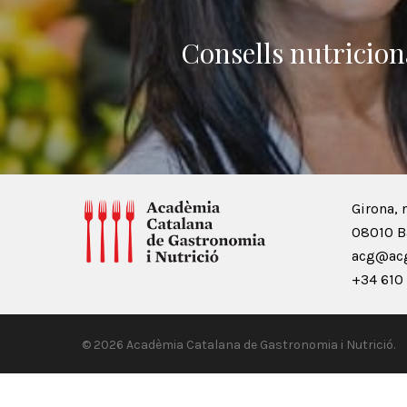
Consells nutricion
Girona, 
08010 B
acg@acg
+34 610 
© 2026 Acadèmia Catalana de Gastronomia i Nutrició.