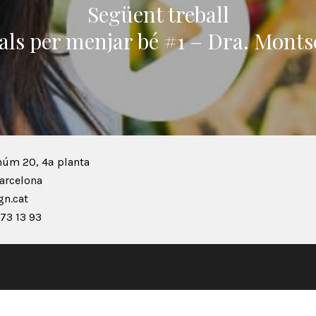
Següent treball
als per menjar bé #1 – Dra. Mont
núm 20, 4ª planta
arcelona
n.cat
73 13 93