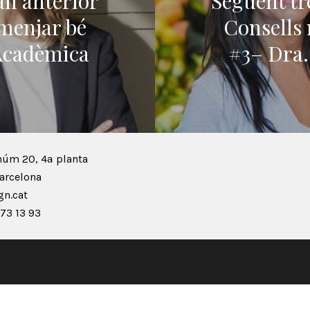
ll anterior
Següent tr
 menjar bé
Consells 
 Acadèmica
#3– Dra.
núm 20, 4ª planta
arcelona
n.cat
73 13 93