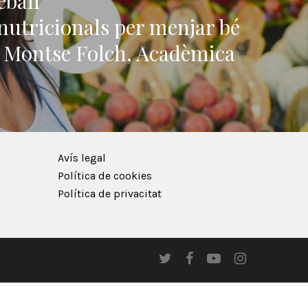
eball
nutricionals per menjar bé
 Montse Folch, Acadèmica
Avís legal
Política de cookies
Política de privacitat