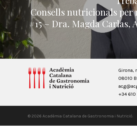
Treba
Consells nutricionals per
#15 – Dra. Magda Carlas,
Girona, 
08010 B
acg@acg
+34 610 
© 2026 Acadèmia Catalana de Gastronomia i Nutrició.