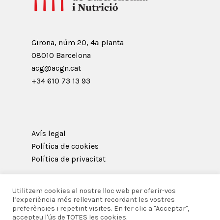
Girona, núm 20, 4ª planta
08010 Barcelona
acg@acgn.cat
+34 610 73 13 93
Avís legal
Política de cookies
Política de privacitat
Utilitzem cookies al nostre lloc web per oferir-vos
l’experiència més rellevant recordant les vostres
preferències i repetint visites. En fer clic a "Acceptar",
© 2026 Acadèmia Catalana de Gastronomia i
accepteu l'ús de TOTES les cookies.
Nutrició.