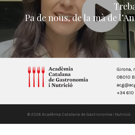
Treba
Pa de nous, de la mà de l’An
Girona, 
08010 B
acg@acg
+34 610 
© 2026 Acadèmia Catalana de Gastronomia i Nutrició.