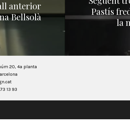
Següent tr
ll anterior
Pastís fre
na Bellsolà
la 
núm 20, 4ª planta
arcelona
n.cat
73 13 93