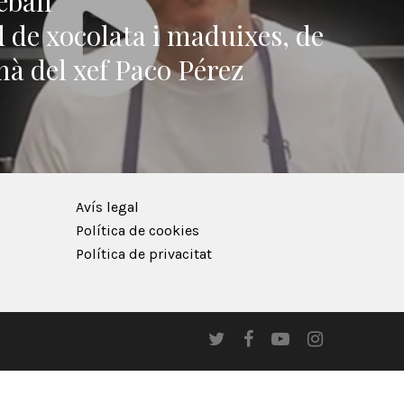
eball
d de xocolata i maduixes, de
mà del xef Paco Pérez
Avís legal
Política de cookies
Política de privacitat