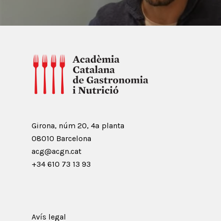
Girona, núm 20, 4ª planta
08010 Barcelona
acg@acgn.cat
+34 610 73 13 93
Avís legal