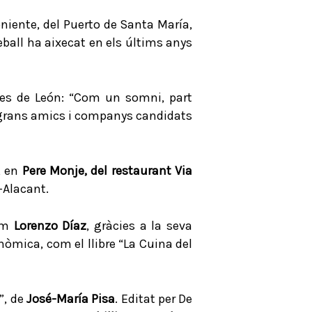
niente, del Puerto de Santa María,
eball ha aixecat en els últims anys
les de León: “Com un somni, part
s grans amics i companys candidats
, en
Pere Monje, del restaurant Via
-Alacant.
nom
Lorenzo Díaz
, gràcies a la seva
òmica, com el llibre “La Cuina del
”, de
José-María Pisa
. Editat per De