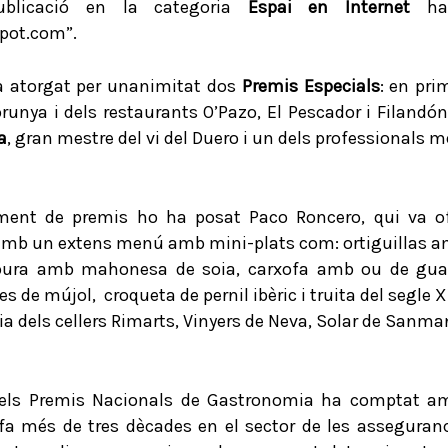
Publicació en la categoria
Espai en Internet
ha
pot.com”.
ha atorgat per unanimitat dos
Premis Especials
: en pri
orunya i dels restaurants O’Pazo, El Pescador i Filandón
a
, gran mestre del vi del Duero i un dels professionals 
ament de premis ho ha posat Paco Roncero, qui va of
 amb un extens menú amb mini-plats com: ortiguillas a
ura amb mahonesa de soia, carxofa amb ou de guatl
s de mújol, croqueta de pernil ibèric i truita del segle X
sia dels cellers Rimarts, Vinyers de Neva, Solar de Sanm
els Premis Nacionals de Gastronomia ha comptat amb 
 més de tres dècades en el sector de les asseguranc