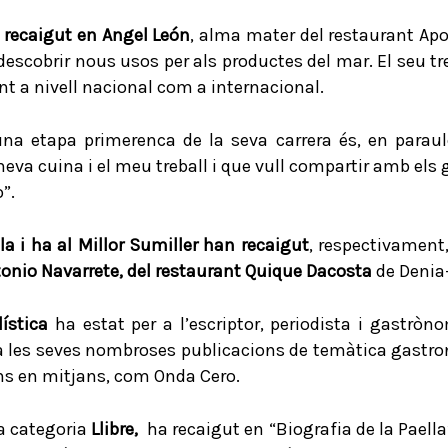
 recaigut en Angel León
, alma mater del restaurant Apo
 descobrir nous usos per als productes del mar. El seu tr
ant a nivell nacional com a internacional.
una etapa primerenca de la seva carrera és, en parau
meva cuina i el meu treball i que vull compartir amb el
”.
ala i ha al Millor Sumiller han recaigut
, respectivament
onio Navarrete, del restaurant Quique Dacosta
de Denia
dística
ha estat per a l’escriptor, periodista i gastrò
, a les seves nombroses publicacions de temàtica gastron
ions en mitjans, com Onda Cero.
a categoria
Llibre,
ha recaigut en “Biografia de la Paella