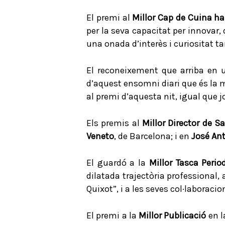
El premi al
Millor Cap de Cuina ha
per la seva capacitat per innovar,
una onada d’interès i curiositat t
El reconeixement que arriba en 
d’aquest ensomni diari que és la 
al premi d’aquesta nit, igual que jo
Els premis al
Millor Director de S
Veneto
, de Barcelona; i en
José Ant
El guardó a la
Millor Tasca Perio
dilatada trajectòria professional
Quixot”, i a les seves col·laborac
El premi a la
Millor Publicació
en l