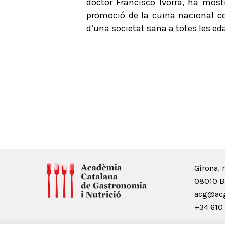
doctor Francisco Ivorra, ha most
promoció de la cuina nacional co
d’una societat sana a totes les ed
Girona, 
08010 B
acg@acg
+34 610 