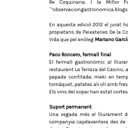
Re Coquinaria. I la Millor 
´”observaciongastronomica.blogs
En aquesta edició 2012 el jurat 
propietaris de Peixateries De la C
Vida que pel enòleg
Mariano Garcí
Paco Roncero, fermall final
El fermall gastronòmic al lliur
restaurant La Terraza del Casino,
papada confitada, maki en temp
tomàquet, patates ali oli amb frese
Els vins del sopar han estat corte
Suport permanent
Una vegada més el lliurament d
companyia capdavantera des de fa