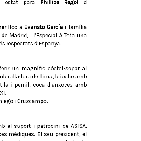
 estat para
Phillipe Regol
d
mer lloc a
Evaristo García
i família
 de Madrid; i l’Especial A Tota una
més respectats d’Espanya.
erir un magnífic còctel-sopar al
mb ralladura de llima, brioche amb
la i pernil, coca d’anxoves amb
XI.
aniego i Cruzcampo.
el suport i patrocini de ASISA,
es mèdiques. El seu president, el