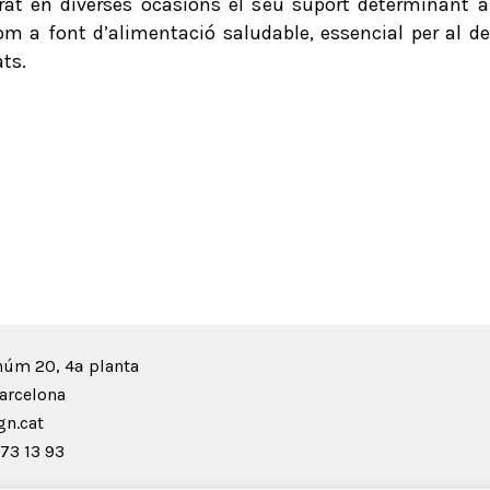
rat en diverses ocasions el seu suport determinant 
m a font d’alimentació saludable, essencial per al de
ats.
núm 20, 4ª planta
arcelona
n.cat
73 13 93