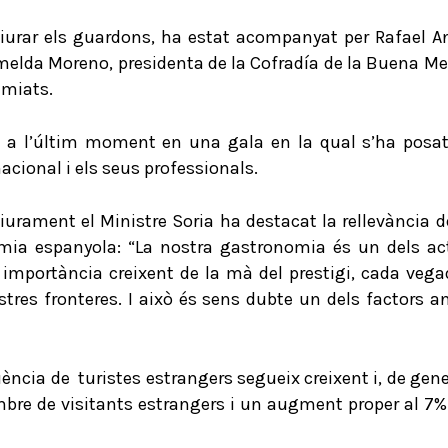
lliurar els guardons, ha estat acompanyat per Rafael An
 Ymelda Moreno, presidenta de la Cofradía de la Buena M
emiats.
s a l’últim moment en una gala en la qual s’ha posa
ional i els seus professionals.
lliurament el Ministre Soria ha destacat la rellevància
nomia espanyola: “La nostra gastronomia és un dels 
 importància creixent de la mà del prestigi, cada vega
ostres fronteres. I això és sens dubte un dels factors
uència de turistes estrangers segueix creixent i, de gen
re de visitants estrangers i un augment proper al 7% e