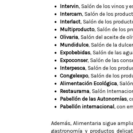
Intervin
, Salón de los vinos y 
Intercarn
, Salón de los produc
Interlact
, Salón de los product
Multiproducto
, Salón de los p
Olivaria
, Salón del aceite de ol
Mundidulce
, Salón de la dulcer
Expobebidas
, Salón de las agu
Expoconser
, Salón de las con
Interpesca
, Salón de los produ
Congelexpo
, Salón de los pro
Alimentación Ecológica
, Saló
Restaurama
, Salón Internacio
Pabellón de las Autonomías
, 
Pabellón internacional
, con e
Además, Alimentaria sigue amplia
gastronomía y productos delicat