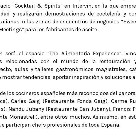
spacio “Cocktail & Spirits” en Intervin, en la que emp
idad y realizarán demostraciones de coctelería y co
talianas; o las zonas de encuentros de negocios “Swee
 Meetings” para los fabricantes de aceite.
n será el espacio “The Alimentaria Experience”, vin
des relacionadas con el mundo de la restauración 
ecto, aulas y talleres gastronómicos magistrales, ca
de mostrar tendencias, aportar inspiración y soluciones a
 de los cocineros españoles más reconocidos del pano
oca), Carles Gaig (Restaurante Fonda Gaig), Carme Ru
is), Nandu Jubany (Restaurante Can Jubany), Francis 
e Monastrell), entre otros muchos. Asimismo, en este 
ue participan chefs profesionales de toda España.