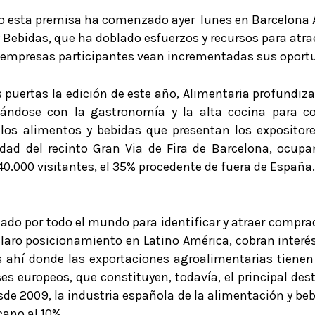
o esta premisa ha comenzado ayer lunes en Barcelona A
y Bebidas, que ha doblado esfuerzos y recursos para at
00 empresas participantes vean incrementadas sus oport
us puertas la edición de este año, Alimentaria profundiza
liándose con la gastronomía y la alta cocina para c
los alimentos y bebidas que presentan los expositores
alidad del recinto Gran Via de Fira de Barcelona, ocu
40.000 visitantes, el 35% procedente de fuera de España.
nado por todo el mundo para identificar y atraer compra
 claro posicionamiento en Latino América, cobran inter
es ahí donde las exportaciones agroalimentarias tienen
ses europeos, que constituyen, todavía, el principal des
esde 2009, la industria española de la alimentación y 
cano al 10%.