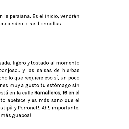
la persiana. Es el inicio, vendrán
e encienden otras bombillas…
asada, ligero y tostado al momento
ponjoso.. y las salsas de hierbas
ho lo que requiere eso sí, un poco
lenes muy a gusto tu estómago sin
está en la calle
Ramalleres, 16 en el
anto apetece y es más sano que el
tipà y Porronet!. Ah!, importante,
os más guapos!