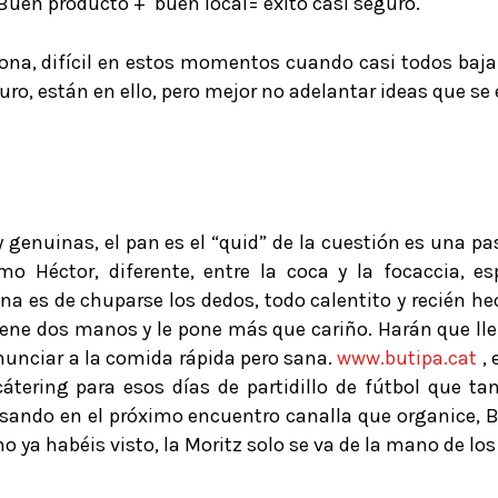
Buen producto + buen local= éxito casi seguro.
na, difícil en estos momentos cuando casi todos bajan 
uro, están en ello, pero mejor no adelantar ideas que s
 genuinas, el pan es el “quid” de la cuestión es una p
o Héctor, diferente, entre la coca y la focaccia, es
na es de chuparse los dedos, todo calentito y recién hec
tiene dos manos y le pone más que cariño. Harán que l
enunciar a la comida rápida pero sana.
www.butipa.cat
, 
átering para esos días de partidillo de fútbol que t
nsando en el próximo encuentro canalla que organice, Bu
mo ya habéis visto, la Moritz solo se va de la mano de l