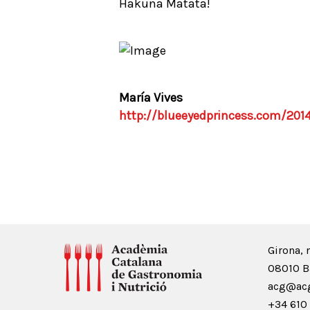
Hakuna Matata!
María Vives
http://blueeyedprincess.com/2014
Girona, 
08010 B
acg@acg
+34 610 