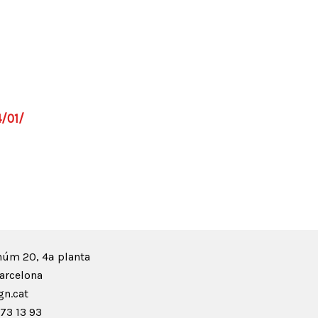
/01/
núm 20, 4ª planta
arcelona
n.cat
73 13 93