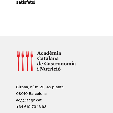
satisfets!
Girona, núm 20, 4ª planta
08010 Barcelona
acg@acgn.cat
+34 610 73 13 93