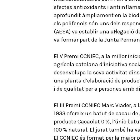
efectes antioxidants i antiinflamat
aprofundit àmpliament en la biodispo
els polifenols són uns dels respons
(AESA) va establir una aŀlegació de
va formar part de la Junta Permane
El V Premi CCNIEC, a la millor ini
agrícola catalana d’iniciativa soc
desenvolupa la seva activitat dins 
una planta d’elaboració de produc
i de qualitat per a persones amb d
El III Premi CCNIEC Marc Viader, a
1933 ofereix un batut de cacau de 
producte Cacaolat 0 %, l’únic batu
100 % natural. El jurat també ha va
El CCNIEC és format per la major p