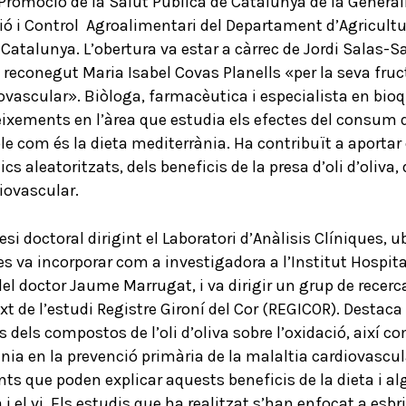
romoció de la Salut Pública de Catalunya de la Generali
ció i Control Agroalimentari del Departament d’Agricult
 Catalunya. L’obertura va estar a càrrec de Jordi Salas-S
econegut Maria Isabel Covas Planells «per la seva fruct
rdiovascular». Biòloga, farmacèutica i especialista en bio
ements en l’àrea que estudia els efectes del consum d’oli
e com és la dieta mediterrània. Ha contribuït a aportar e
cs aleatoritzats, dels beneficis de la presa d’oli d’oliva,
diovascular.
esi doctoral dirigint el Laboratori d’Anàlisis Clíniques, ub
s va incorporar com a investigadora a l’Institut Hospita
el doctor Jaume Marrugat, i va dirigir un grup de recerca 
t de l’estudi Registre Gironí del Cor (REGICOR). Destaca 
dels compostos de l’oli d’oliva sobre l’oxidació, així com
ia en la prevenció primària de la malaltia cardiovascula
ts que poden explicar aquests beneficis de la dieta i a
a i el vi. Els estudis que ha realitzat s’han enfocat a es