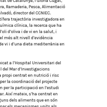
tat de Catalunya, i Glòria Cugat,
ura, Ramaderia, Pesca, Alimentació
alvadó, director del CCNIEC.
ífera trajectòria investigadora en
química clínica, la recerca que ha
 d’oliva i de vi en la salut, i
l més alt nivell d’evidència
 de vi i d’una dieta mediterrània en
icat a l’Hospital Universitari del
l del Mar d’Investigacions
propi centrat en nutrició i risc
per la coordinació del projecte
 per la participació en l’estudi
r. Així mateix, s’ha centrat en
lguns dels aliments que en són
brinar els mecanismes units als