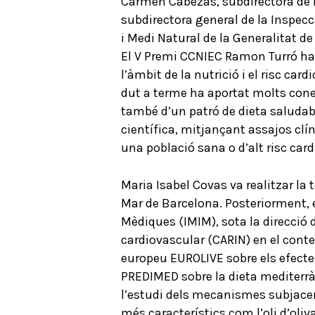
Carmen Cabezas, subdirectora de P
subdirectora general de la Inspec
i Medi Natural de la Generalitat de
El V Premi CCNIEC Ramon Turró ha r
l’àmbit de la nutrició i el risc ca
dut a terme ha aportat molts coneix
també d’un patró de dieta saludabl
científica, mitjançant assajos clíni
una població sana o d’alt risc car
Maria Isabel Covas va realitzar la t
Mar de Barcelona. Posteriorment, e
Mèdiques (IMIM), sota la direcció d
cardiovascular (CARIN) en el contex
europeu EUROLIVE sobre els efectes 
PREDIMED sobre la dieta mediterràn
l’estudi dels mecanismes subjacen
més característics com l’oli d’oliv