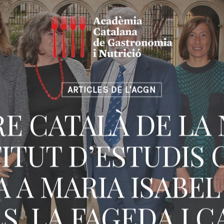
ARTICLES DE L'ACGN
E CATALÀ DE LA
TITUT D’ESTUDIS
A A MARIA ISABEL
S, LA FAGEDA I 