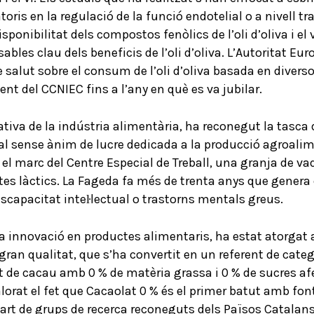
oris en la regulació de la funció endotelial o a nivell t
nibilitat dels compostos fenòlics de l’oli d’oliva i el vi
ables clau dels beneficis de l’oli d’oliva. L’Autoritat E
 salut sobre el consum de l’oli d’oliva basada en diverso
nt del CCNIEC fins a l’any en què es va jubilar.
ciativa de la indústria alimentària, ha reconegut la tasc
ial sense ànim de lucre dedicada a la producció agroalime
el marc del Centre Especial de Treball, una granja de vaqu
tes làctics. La Fageda fa més de trenta anys que genera
iscapacitat inteŀlectual o trastorns mentals greus.
 la innovació en productes alimentaris, ha estat atorgat 
gran qualitat, que s’ha convertit en un referent de categ
t de cacau amb 0 % de matèria grassa i 0 % de sucres afe
lorat el fet que Cacaolat 0 % és el primer batut amb font 
art de grups de recerca reconeguts dels Països Catalans 