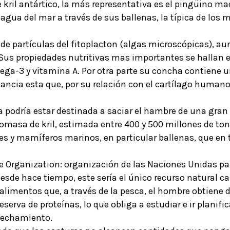
 kril antártico, la más representativa es el pingüino ma
 agua del mar a través de sus ballenas, la típica de los 
 de partículas del fitoplacton (algas microscópicas), a
Sus propiedades nutritivas mas importantes se hallan e
ega-3 y vitamina A. Por otra parte su concha contiene 
ancia esta que, por su relación con el cartílago humano,
la podría estar destinada a saciar el hambre de una gran
masa de kril, estimada entre 400 y 500 millones de ton
eces y mamíferos marinos, en particular ballenas, que 
e Organization: organización de las Naciones Unidas par
 desde hace tiempo, este sería el único recurso natural c
alimentos que, a través de la pesca, el hombre obtiene d
eserva de proteínas, lo que obliga a estudiar e ir plani
ovechamiento.