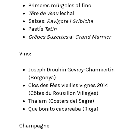
Primeres múrgoles al fino
Tête de Veau
lechal
Salses:
Ravigote i Gribiche
Pastís
Tatin
Crêpes Suzettes
al
Grand Marnier
Vins:
Joseph Drouhin Gevrey-Chambertin
(Borgonya)
Clos des Fées vieilles vignes 2014
(Côtes du Rousillon Villages)
Thalarn (Costers del Segre)
Que bonito cacareaba (Rioja)
Champagne: