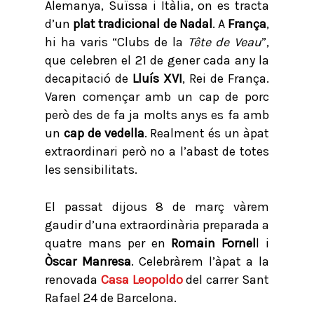
Alemanya, Suïssa i Itàlia, on es tracta
d’un
plat tradicional de Nadal
. A
França
,
hi ha varis “Clubs de la
Tête de Veau
”,
que celebren el 21 de gener cada any la
decapitació de
Lluís XVI
, Rei de França.
Varen començar amb un cap de porc
però des de fa ja molts anys es fa amb
un
cap de vedella
. Realment és un àpat
extraordinari però no a l’abast de totes
les sensibilitats.
El passat dijous 8 de març vàrem
gaudir d’una extraordinària preparada a
quatre mans per en
Romain Fornel
l i
Òscar Manresa
. Celebràrem l’àpat a la
renovada
Casa Leopoldo
del carrer Sant
Rafael 24 de Barcelona.