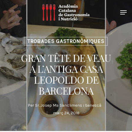
TROBADES GASTRONÒMIQUES
GRAN TÊTE DE VEAU
A L’ANTIGA CASA
LEOPOLDO DE
BARCELONA
Per
Sr. Josep Mª Sanclimens i Genescà
març 24, 2018