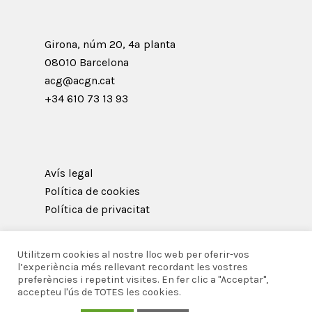
Girona, núm 20, 4ª planta
08010 Barcelona
acg@acgn.cat
+34 610 73 13 93
Avís legal
Política de cookies
Política de privacitat
Utilitzem cookies al nostre lloc web per oferir-vos
l’experiència més rellevant recordant les vostres
preferències i repetint visites. En fer clic a "Acceptar",
© 2026 Acadèmia Catalana de Gastronomia i
accepteu l'ús de TOTES les cookies.
Nutrició.