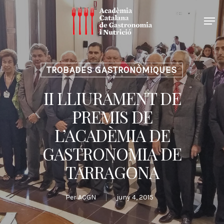
TROBADES GASTRONÒMIQUES
II LLIURAMENT DE
PREMIS DE
L’ACADÈMIA DE
GASTRONOMIA DE
TARRAGONA
Per
ACGN
juny 4, 2015