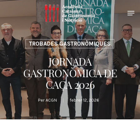
TROBADES GASTRONÒMIQUES
JORNADA
GASTRONÒMICA DE
CAÇA 2026
Per
ACGN
febrer 12, 2026