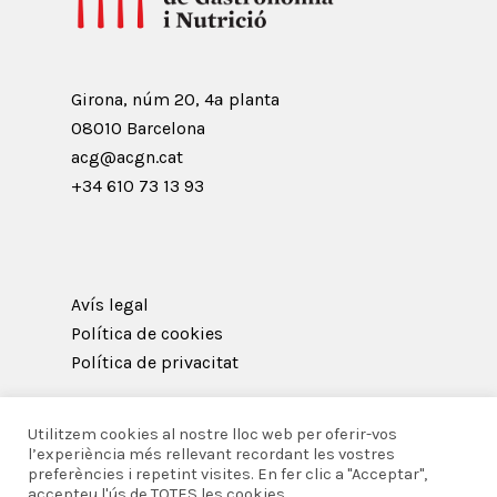
Girona, núm 20, 4ª planta
08010 Barcelona
acg@acgn.cat
+34 610 73 13 93
Avís legal
Política de cookies
Política de privacitat
Utilitzem cookies al nostre lloc web per oferir-vos
l’experiència més rellevant recordant les vostres
preferències i repetint visites. En fer clic a "Acceptar",
© 2026 Acadèmia Catalana de Gastronomia i
accepteu l'ús de TOTES les cookies.