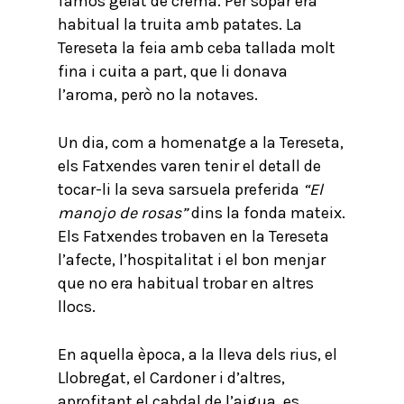
famós gelat de crema. Per sopar era
habitual la truita amb patates. La
Tereseta la feia amb ceba tallada molt
fina i cuita a part, que li donava
l’aroma, però no la notaves.
Un dia, com a homenatge a la Tereseta,
els Fatxendes varen tenir el detall de
tocar-li la seva sarsuela preferida
“El
manojo de rosas”
dins la fonda mateix.
Els Fatxendes trobaven en la Tereseta
l’afecte, l’hospitalitat i el bon menjar
que no era habitual trobar en altres
llocs.
En aquella època, a la lleva dels rius, el
Llobregat, el Cardoner i d’altres,
aprofitant el cabdal de l’aigua, es