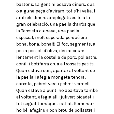
bastons. La gent hi posava diners, ous
o alguna peça d’aviram; tot s’hi valia. I
amb els diners arreplegats es feia la
gran celebració: una paella d’arròs que
la Tereseta cuinava, una paella
especial, molt esperada perquè era
bona, bona, bona!!! El foc, segments, a
poc a poc, oli d’oliva, deixar coure
lentament la costella de porc, pollastre,
conill i botifarra crua a trossets petits.
Quan estava cuit, apartar al voltant de
la paella i afegia mongeta tendra,
carxofa, pebrot verd i pebrot vermell.
Quan estava a punt, ho apartava també
al voltant, afegia all i julivert picadet i
tot seguit tomàquet ratllat. Remenar-
ho bé, afegir un bon brou de pollastre i