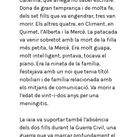
Caterina, que al·legà no saber escriure.
Dona de gran temprança i de molta fe,
dels set fills que va engendrar, tres van
morir. Els altres quatre, en Climent, en
Quimet, l’Alberta i la Mercè. La patacada
va venir sobretot amb la mort de la filla
més petita, la Mercè. Era molt guapa,
molt intel·ligent, pintava, tocava el
piano. Era la nineta de la família.
Festejava amb un noi que tenia títol
nobiliari i de família relacionada amb
els mitjans de comunicació. Va morir a
l’edat de vint-i-dos anys per una
meningitis.
La iaia va suportar també l’absència
dels dos fills durant la Guerra Civil, una
guerra que va marcar profundament el