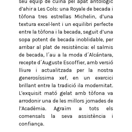
seu equip de cuina pel àpat antològic
d’ahir a Les Cols: una Royale de becada i
tòfona tres estrellas Michelin, d’una
textura excel·lent i un equilibri perfecte
entre la tòfona i la becada, seguit d’una
sopa potent de becada inoblidable, per
arribar al plat de resistència: el salmis
de becada, l´au a la moda d´Alcántara,
recepte d´Auguste Escoffier, amb versió
lliure i actualitzada per la nostra
generosíssima xef, en un exercici
brillant entre la tradició ila modernitat.
L’exquisit mató gelat amb tòfona va
arrodonir una de les millors jornades de
l’Acadèmia. Agraïm a tots els
comensals la seva assistència i
confiança.