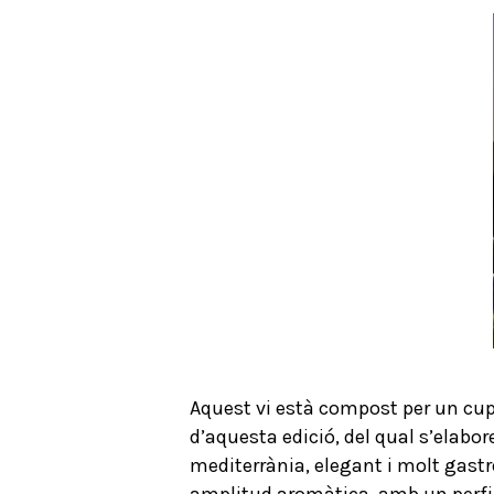
Aquest vi està compost per un cup
d’aquesta edició, del qual s’elabore
mediterrània, elegant i molt gast
amplitud aromàtica, amb un perfil a