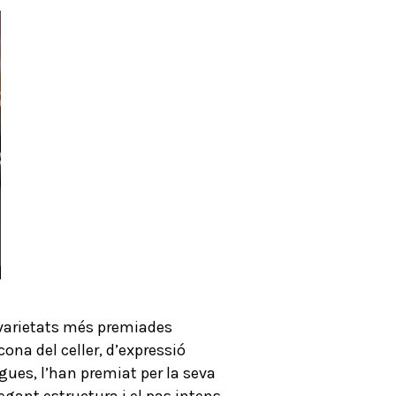
 varietats més premiades
cona del celler, d’expressió
ues, l’han premiat per la seva
legant estructura i el pas intens