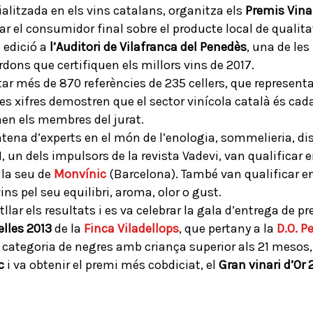
alitzada en els vins catalans, organitza els
Premis Vina
ar el consumidor final sobre el producte local de qualita
 edició a
l’Auditori de Vilafranca del Penedès
, una de les
rdons que certifiquen els millors vins de 2017.
tar més de 870 referències de 235 cellers, que represen
es xifres demostren que el sector vinícola català és cad
en els membres del jurat.
tena d’experts en el món de l’enologia, sommelieria, dist
, un dels impulsors de la revista Vadevi, van qualificar 
a la seu de
Monvínic
(Barcelona). També van qualificar en
ins pel seu equilibri, aroma, olor o gust.
lar els resultats i es va celebrar la gala d’entrega de pr
elles 2013
de la
Finca Viladellops
, que pertany a la
D.O. P
, categoria de negres amb criança superior als 21 mesos
c
i va obtenir el premi més cobdiciat, el
Gran vinari d’Or 