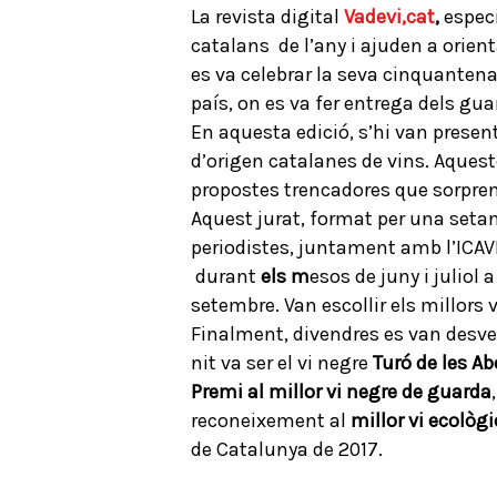
La revista digital
Vadevi,cat
,
especi
catalans de l’any i ajuden a orient
es va celebrar la seva cinquantena
país, on es va fer entrega dels gua
En aquesta edició, s’hi van presen
d’origen catalanes de vins. Aquest
propostes trencadores que sorpren
Aquest jurat, format per una setan
periodistes, juntament amb l’ICAVI
durant
els m
esos de juny i juliol 
setembre. Van escollir els millors v
Finalment, divendres es van desvetl
nit va ser el vi negre
Turó de les Ab
Premi al millor vi negre de guarda
reconeixement al
millor vi ecològi
de Catalunya de 2017.