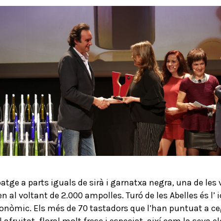
atge a parts iguals de sirà i garnatxa negra, una de les
n al voltant de 2.000 ampolles. Turó de les Abelles és l’ i
ronòmic. Els més de 70 tastadors que l’han puntuat a ceg
fruitat, floral molt fresc i especiat, així com la seva e