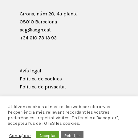
Girona, núm 20, 4ª planta
08010 Barcelona
acg@acgn.cat
+34 610 73 13 93
Avís legal
Política de cookies
Política de privacitat
Utilitzem cookies al nostre lloc web per oferir-vos
l’experiència més rellevant recordant les vostres
preferències i repetint visites. En fer clic a "Acceptar",
© 2026 Acadèmia Catalana de Gastronomia i
accepteu l'ús de TOTES les cookies.
Nutrició.
Configurar
Acceptar
Rebutjar