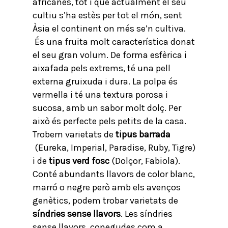
africanes, tot i que actualment el seu
cultiu s’ha estès per tot el món, sent
Àsia el continent on més se’n cultiva.
És una fruita molt característica donat
el seu gran volum. De forma esfèrica i
aixafada pels extrems, té una pell
externa gruixuda i dura. La polpa és
vermella i té una textura porosa i
sucosa, amb un sabor molt dolç. Per
això és perfecte pels petits de la casa.
Trobem varietats de
tipus barrada
(Eureka, Imperial, Paradise, Ruby, Tigre)
i de
tipus verd fosc
(Dolçor, Fabiola).
Conté abundants llavors de color blanc,
marró o negre però amb els avenços
genètics, podem trobar varietats de
síndries sense llavors
. Les síndries
sense llavors, conegudes com a