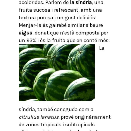
acolorides. Parlem de
la síndria
, una
fruita sucosa i refrescant, amb una
textura porosa i un gust deliciós.
Menjar-la és gairebé similar a beure
aigua
, donat que n’està composta per
un 93% i és la fruita que en conté més.
La
síndria, també coneguda com a
citrullus lanatus
, prové originàriament
de zones tropicals i subtropicals