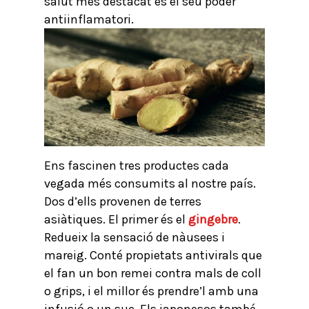
salut més destacat és el seu poder
antiinflamatori.
Ens fascinen tres productes cada
vegada més consumits al nostre país.
Dos d’ells provenen de terres
asiàtiques. El primer és el
gingebre
.
Redueix la sensació de nàusees i
mareig. Conté propietats antivirals que
el fan un bon remei contra mals de coll
o grips, i el millor és prendre’l amb una