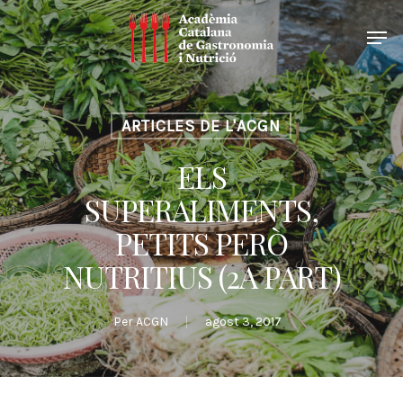
ARTICLES DE L'ACGN
ELS
SUPERALIMENTS,
PETITS PERÒ
NUTRITIUS (2A PART)
Per
ACGN
agost 3, 2017