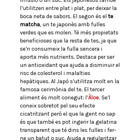
infusió o un suc. Els japonesos també
l’utilitzen entre plat i plat, per deixar la
boca neta de sabors. El segon és el
te
matcha
, un te japonès amb fulles
verdes que es molen. Té més propietats
beneficioses que la resta de tes, ja que
se’n consumeix la fulla sencera i
aporta més nutrients. Destaca per ser
un antioxidant que ajuda a disminuir el
risc de colesterol i malalties
hepàtiques. Al Japó s’utilitza molt en la
famosa cerimònia del te. El tercer
aliment és molt conegut: l’
Àloe
. Se’l
coneix sobretot pel seu efecte
cicatritzant però el que la gent no sap
és que també es pot ingerir la gelatina
transparent que té dins les fulles i fer-
ne un batut o suc. Ajuda a regularitzar