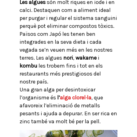
Les algues
són molt riques en iode i en
calci. Destaquen com a aliment ideal
per purgar i regular el sistema sanguini
perquè pot eliminar compostos tòxics.
Països com Japó les tenen ben
integrades en la seva dieta i cada
vegada se’n veuen més en les nostres
terres. Les algues
nori
,
wakame
i
kombu
les trobem fins i tot en els
restaurants més prestigiosos del
nostre país.
Una gran alga per desintoxicar
l’organisme és
l’
alga clorel·la
, que
afavoreix l’eliminació de metalls
pesants i ajuda a depurar. En ser rica en
zinc també va molt bé per la pell.